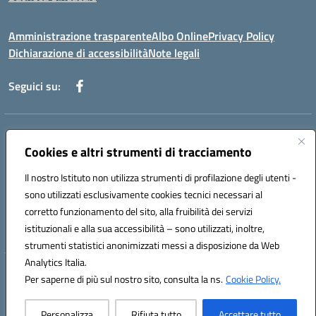
Amministrazione trasparente
Albo Online
Privacy Policy
Dichiarazione di accessibilità
Note legali
Seguici su:
Indirizzo:
Via Martiri di Via Fani, 1 71122 Foggia
Centralino:
Cookies e altri strumenti di tracciamento
0881234514 - 0881752614 - 0881719420
Email:
fgps010008@istruzione.it
Il nostro Istituto non utilizza strumenti di profilazione degli utenti -
Posta elettronica certificata (PEC):
fgps010008@pec.istruzione.it
sono utilizzati esclusivamente cookies tecnici necessari al
Codice fiscale: 80003140714
corretto funzionamento del sito, alla fruibilità dei servizi
Codice meccanografico:
FGPS010008
istituzionali e alla sua accessibilità – sono utilizzati, inoltre,
strumenti statistici anonimizzati messi a disposizione da Web
Analytics Italia.
Hosting & Powered by 3D Solution S.r.l.
Per saperne di più sul nostro sito, consulta la ns.
Cookie Policy.
Concept & Design by Designers Italia
Personalizza
Rifiuta tutto
Accettare tutto