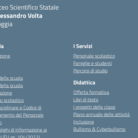
ceo Scientifico Statale
lessandro Volta
oggia
Visita la pagina iniziale della scuola
la
I Servizi
zione
Personale scolastico
Famiglie e studenti
Percorsi di studio
della scuola
Didattica
della scuola
Offerta formativa
azione
Libri di testo
o scolastico
I progetti delle classi
sciplinare e Codice di
Piano annuale delle attività
mento del Personale
Inclusione
o
Bullismo & Cyberbullismo
lighi di Informazione ai
i (D.Lgs. 104/2022)