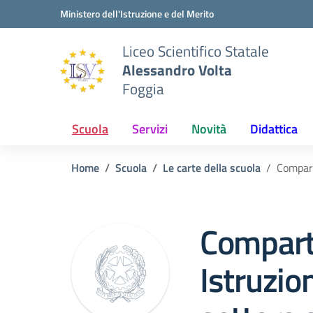
Vai ai contenuti
Vai al menu di navigazione
Vai al footer
Ministero dell'Istruzione e del Merito
Liceo Scientifico Statale
Alessandro Volta
Foggia
Scuola
Servizi
Novità
Didattica
Home
Scuola
Le carte della scuola
Compart
Compart
Istruzio