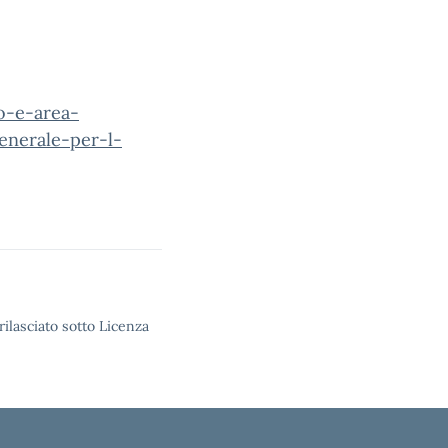
o-e-area-
enerale-per-l-
rilasciato sotto Licenza