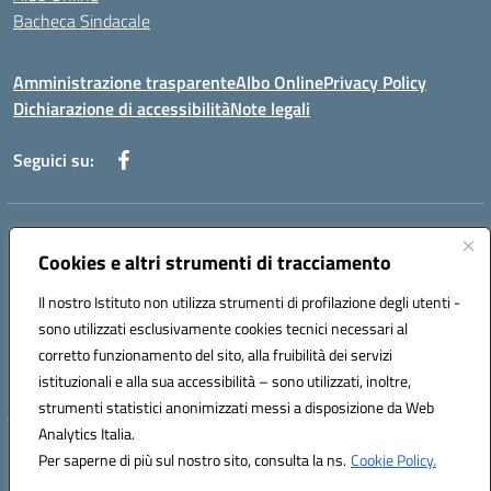
Bacheca Sindacale
Amministrazione trasparente
Albo Online
Privacy Policy
Dichiarazione di accessibilità
Note legali
Seguici su:
Indirizzo:
Via Martiri di Via Fani, 1 71122 Foggia
Centralino:
Cookies e altri strumenti di tracciamento
0881234514 - 0881752614 - 0881719420
Email:
fgps010008@istruzione.it
Il nostro Istituto non utilizza strumenti di profilazione degli utenti -
Posta elettronica certificata (PEC):
fgps010008@pec.istruzione.it
sono utilizzati esclusivamente cookies tecnici necessari al
Codice fiscale: 80003140714
corretto funzionamento del sito, alla fruibilità dei servizi
Codice meccanografico:
FGPS010008
istituzionali e alla sua accessibilità – sono utilizzati, inoltre,
strumenti statistici anonimizzati messi a disposizione da Web
Analytics Italia.
Hosting & Powered by 3D Solution S.r.l.
Per saperne di più sul nostro sito, consulta la ns.
Cookie Policy.
Concept & Design by Designers Italia