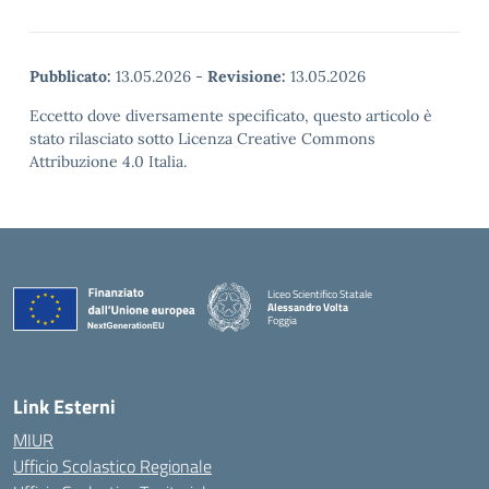
Pubblicato:
13.05.2026
-
Revisione:
13.05.2026
Eccetto dove diversamente specificato, questo articolo è
stato rilasciato sotto Licenza Creative Commons
Attribuzione 4.0 Italia.
Liceo Scientifico Statale
Alessandro Volta
Foggia
— Visita la pagina iniziale della scuola
Link Esterni
MIUR
Ufficio Scolastico Regionale