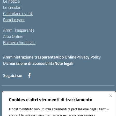
Le notizie
Le circolari
Calendario eventi
Bandi e gare
Amm. Trasparente
Albo Online
Bacheca Sindacale
Amministrazione trasparente
Albo Online
Privacy Policy
Dichiarazione di accessibilità
Note legali
Seguici su:
Indirizzo:
Via Martiri di Via Fani, 1 71122 Foggia
Centralino:
Cookies e altri strumenti di tracciamento
0881234514 - 0881752614 - 0881719420
Email:
fgps010008@istruzione.it
Il nostro Istituto non utilizza strumenti di profilazione degli utenti -
Posta elettronica certificata (PEC):
fgps010008@pec.istruzione.it
sono utilizzati esclusivamente cookies tecnici necessari al