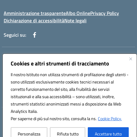
Amministrazione trasparente
Albo Online
Privacy Policy
Dichiarazione di accessibilità
Note legali
Seguici su:
Indirizzo:
Via Martiri di Via Fani, 1 71122 Foggia
Centralino:
Cookies e altri strumenti di tracciamento
0881234514 - 0881752614 - 0881719420
Email:
fgps010008@istruzione.it
Il nostro Istituto non utilizza strumenti di profilazione degli utenti -
Posta elettronica certificata (PEC):
fgps010008@pec.istruzione.it
sono utilizzati esclusivamente cookies tecnici necessari al
Codice fiscale: 80003140714
corretto funzionamento del sito, alla fruibilità dei servizi
Codice meccanografico:
FGPS010008
istituzionali e alla sua accessibilità – sono utilizzati, inoltre,
strumenti statistici anonimizzati messi a disposizione da Web
Analytics Italia.
Hosting & Powered by 3D Solution S.r.l.
Per saperne di più sul nostro sito, consulta la ns.
Cookie Policy.
Concept & Design by Designers Italia
Personalizza
Rifiuta tutto
Accettare tutto