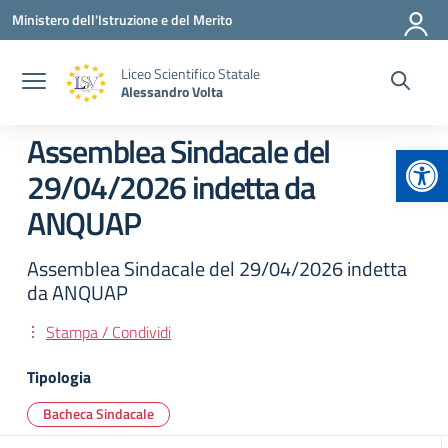
Vai ai contenuti
Vai al menu di navigazione
Vai al footer
Ministero dell'Istruzione e del Merito
Liceo Scientifico Statale
Alessandro Volta
Assemblea Sindacale del
Apr
29/04/2026 indetta da
ANQUAP
Assemblea Sindacale del 29/04/2026 indetta
da ANQUAP
Stampa / Condividi
Tipologia
Bacheca Sindacale