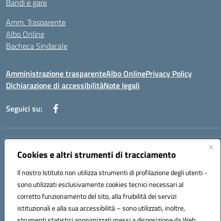
Bandi e gare
Amm. Trasparente
Albo Online
Bacheca Sindacale
Amministrazione trasparente
Albo Online
Privacy Policy
Dichiarazione di accessibilità
Note legali
Seguici su:
Indirizzo:
Via Martiri di Via Fani, 1 71122 Foggia
Centralino:
Cookies e altri strumenti di tracciamento
0881234514 - 0881752614 - 0881719420
Email:
fgps010008@istruzione.it
Il nostro Istituto non utilizza strumenti di profilazione degli utenti -
Posta elettronica certificata (PEC):
fgps010008@pec.istruzione.it
sono utilizzati esclusivamente cookies tecnici necessari al
Codice fiscale: 80003140714
corretto funzionamento del sito, alla fruibilità dei servizi
Codice meccanografico:
FGPS010008
istituzionali e alla sua accessibilità – sono utilizzati, inoltre,
strumenti statistici anonimizzati messi a disposizione da Web