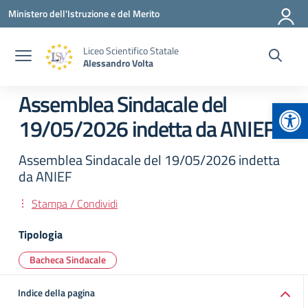
Vai ai contenuti
Vai al menu di navigazione
Vai al footer
Ministero dell'Istruzione e del Merito
Liceo Scientifico Statale
Alessandro Volta
Assemblea Sindacale del
Apr
19/05/2026 indetta da ANIEF
Assemblea Sindacale del 19/05/2026 indetta
da ANIEF
Stampa / Condividi
Tipologia
Bacheca Sindacale
Indice della pagina