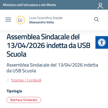
Vai ai contenuti
Vai al menu di navigazione
Vai al footer
Ministero dell'Istruzione e del Merito
Liceo Scientifico Statale
Alessandro Volta
Assemblea Sindacale del
Apr
13/04/2026 indetta da USB
Scuola
Assemblea Sindacale del 13/04/2026 indetta
da USB Scuola
Stampa / Condividi
Tipologia
Bacheca Sindacale