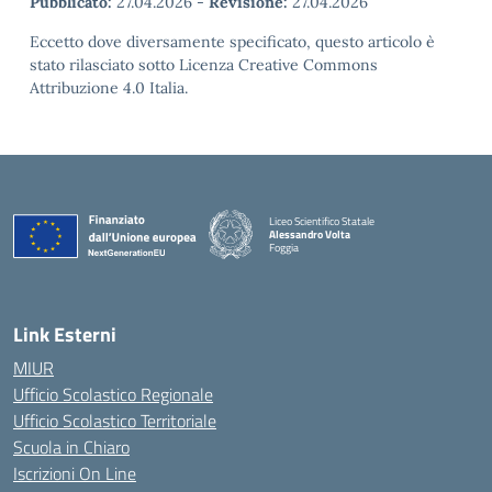
Pubblicato:
27.04.2026
-
Revisione:
27.04.2026
Eccetto dove diversamente specificato, questo articolo è
stato rilasciato sotto Licenza Creative Commons
Attribuzione 4.0 Italia.
Liceo Scientifico Statale
Alessandro Volta
Foggia
— Visita la pagina iniziale della scuola
Link Esterni
MIUR
Ufficio Scolastico Regionale
Ufficio Scolastico Territoriale
Scuola in Chiaro
Iscrizioni On Line