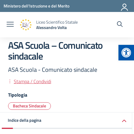
Vai ai contenuti
Vai al menu di navigazione
Vai al footer
Ministero dell'Istruzione e del Merito
Liceo Scientifico Statale
Alessandro Volta
ASA Scuola – Comunicato
Apr
sindacale
ASA Scuola - Comunicato sindacale
Stampa / Condividi
Tipologia
Bacheca Sindacale
Indice della pagina