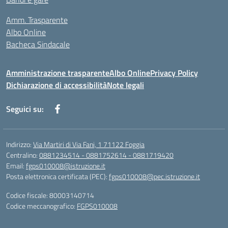
Amm. Trasparente
Albo Online
Bacheca Sindacale
Amministrazione trasparente
Albo Online
Privacy Policy
Dichiarazione di accessibilità
Note legali
Seguici su:
Indirizzo:
Via Martiri di Via Fani, 1 71122 Foggia
Centralino:
0881234514 - 0881752614 - 0881719420
Email:
fgps010008@istruzione.it
Posta elettronica certificata (PEC):
fgps010008@pec.istruzione.it
Codice fiscale: 80003140714
Codice meccanografico:
FGPS010008