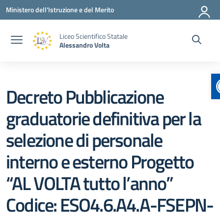
Vai ai contenuti
Vai al menu di navigazione
Vai al footer
Ministero dell'Istruzione e del Merito
Liceo Scientifico Statale
Alessandro Volta
Decreto Pubblicazione
graduatorie definitiva per la
selezione di personale
interno e esterno Progetto
“AL VOLTA tutto l’anno”
Codice: ESO4.6.A4.A-FSEPN-