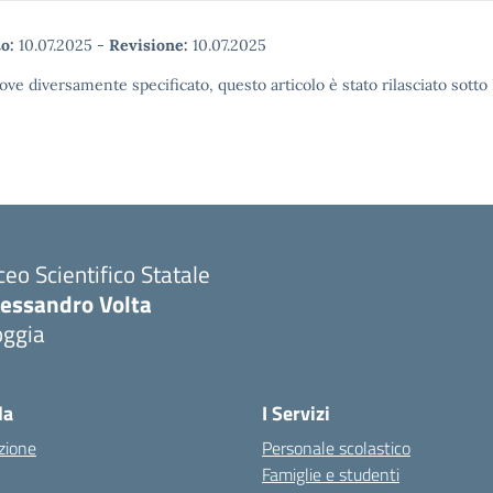
o:
10.07.2025
-
Revisione:
10.07.2025
ove diversamente specificato, questo articolo è stato rilasciato sott
ceo Scientifico Statale
lessandro Volta
oggia
Visita la pagina iniziale della scuola
la
I Servizi
zione
Personale scolastico
Famiglie e studenti