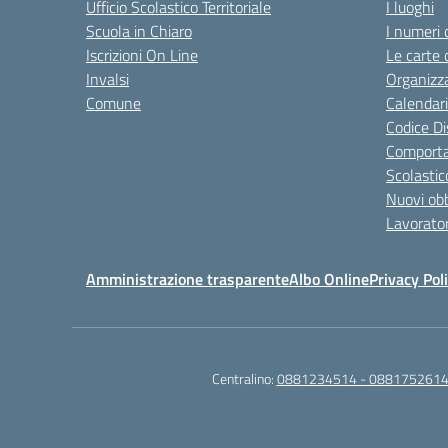
Ufficio Scolastico Territoriale
I luoghi
Scuola in Chiaro
I numeri 
Iscrizioni On Line
Le carte 
Invalsi
Organizz
Comune
Calendari
Codice Di
Comporta
Scolastic
Nuovi obb
Lavorator
Amministrazione trasparente
Albo Online
Privacy Pol
Centralino:
0881234514 - 0881752614