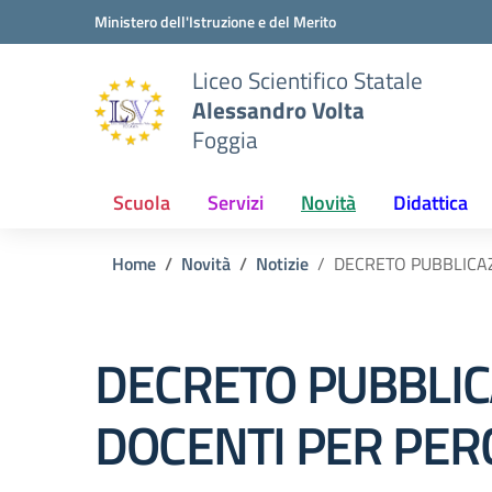
Vai ai contenuti
Vai al menu di navigazione
Vai al footer
Ministero dell'Istruzione e del Merito
Liceo Scientifico Statale
Alessandro Volta
Foggia
Scuola
Servizi
Novità
Didattica
Home
Novità
Notizie
DECRETO PUBBLICAZ
DECRETO PUBBLIC
DOCENTI PER PER