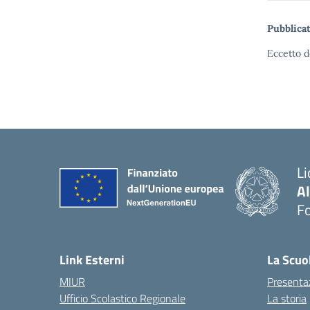
Pubblicat
Eccetto d
Li
A
F
— 
Link Esterni
La Scuo
MIUR
Presenta
Ufficio Scolastico Regionale
La storia