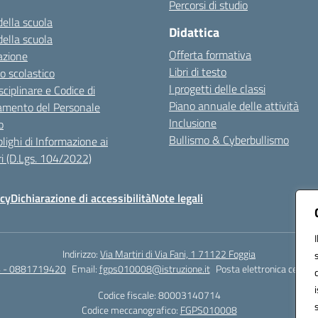
Percorsi di studio
della scuola
Didattica
della scuola
Offerta formativa
azione
Libri di testo
o scolastico
I progetti delle classi
sciplinare e Codice di
Piano annuale delle attività
mento del Personale
Inclusione
o
Bullismo & Cyberbullismo
lighi di Informazione ai
i (D.Lgs. 104/2022)
icy
Dichiarazione di accessibilità
Note legali
Indirizzo:
Via Martiri di Via Fani, 1 71122 Foggia
 - 0881719420
Email:
fgps010008@istruzione.it
Posta elettronica certifi
Codice fiscale: 80003140714
Codice meccanografico:
FGPS010008