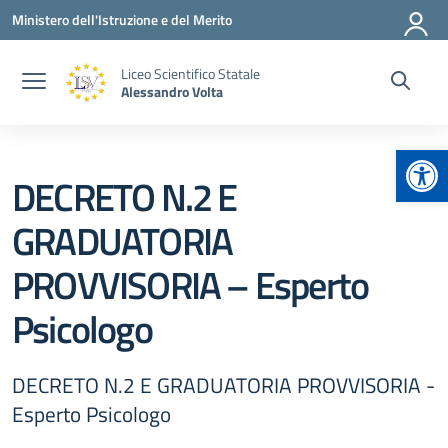
Vai ai contenuti
Vai al menu di navigazione
Vai al footer
Ministero dell'Istruzione e del Merito
Liceo Scientifico Statale
Alessandro Volta
Apr
DECRETO N.2 E
GRADUATORIA
PROVVISORIA – Esperto
Psicologo
DECRETO N.2 E GRADUATORIA PROVVISORIA -
Esperto Psicologo