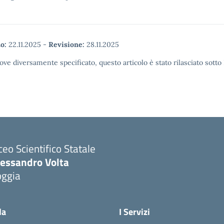
o:
22.11.2025
-
Revisione:
28.11.2025
ove diversamente specificato, questo articolo è stato rilasciato sott
ceo Scientifico Statale
lessandro Volta
oggia
Visita la pagina iniziale della scuola
la
I Servizi