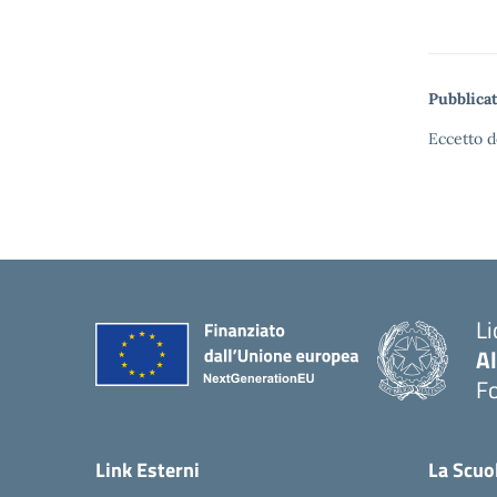
Pubblicat
Eccetto d
Li
A
F
— 
Link Esterni
La Scuo