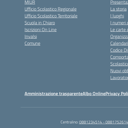
MIUR
Presenta
Ufficio Scolastico Regionale
La storia
Ufficio Scolastico Territoriale
I luoghi
Scuola in Chiaro
I numeri 
Iscrizioni On Line
Le carte 
Invalsi
Organizz
Comune
Calendari
Codice Di
Comporta
Scolastic
Nuovi obb
Lavorator
Amministrazione trasparente
Albo Online
Privacy Pol
Centralino:
0881234514 - 0881752614