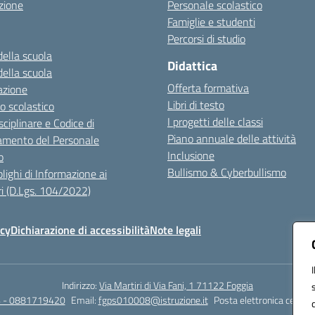
zione
Personale scolastico
Famiglie e studenti
Percorsi di studio
della scuola
Didattica
della scuola
Offerta formativa
azione
Libri di testo
o scolastico
I progetti delle classi
sciplinare e Codice di
Piano annuale delle attività
mento del Personale
Inclusione
o
Bullismo & Cyberbullismo
lighi di Informazione ai
i (D.Lgs. 104/2022)
icy
Dichiarazione di accessibilità
Note legali
Indirizzo:
Via Martiri di Via Fani, 1 71122 Foggia
 - 0881719420
Email:
fgps010008@istruzione.it
Posta elettronica certifi