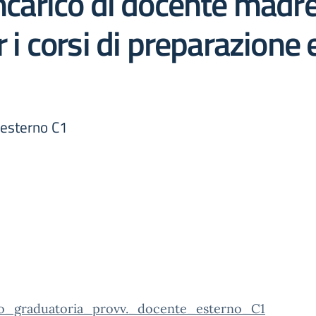
incarico di docente madr
r i corsi di preparazione 
 esterno C1
o_graduatoria_provv._docente_esterno_C1