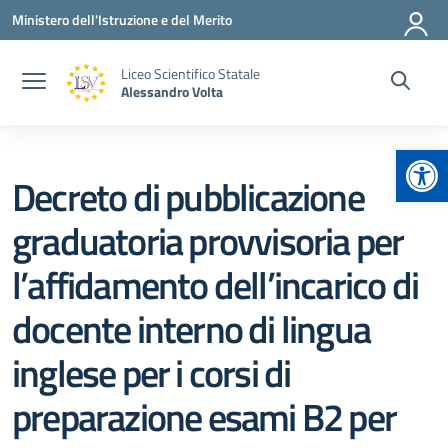
Vai ai contenuti
Vai al menu di navigazione
Vai al footer
Ministero dell'Istruzione e del Merito
Liceo Scientifico Statale
Alessandro Volta
Apr
Decreto di pubblicazione
graduatoria provvisoria per
l’affidamento dell’incarico di
docente interno di lingua
inglese per i corsi di
preparazione esami B2 per