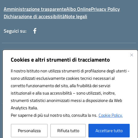
Amministrazione trasparente
Albo Online
Privacy Policy
Dichiarazione di accessibilità
Note legali
Seguici su:
Indirizzo:
Via Martiri di Via Fani, 1 71122 Foggia
Centralino:
Cookies e altri strumenti di tracciamento
0881234514 - 0881752614 - 0881719420
Email:
fgps010008@istruzione.it
Il nostro Istituto non utilizza strumenti di profilazione degli utenti -
Posta elettronica certificata (PEC):
fgps010008@pec.istruzione.it
sono utilizzati esclusivamente cookies tecnici necessari al
Codice fiscale: 80003140714
corretto funzionamento del sito, alla fruibilità dei servizi
Codice meccanografico:
FGPS010008
istituzionali e alla sua accessibilità – sono utilizzati, inoltre,
strumenti statistici anonimizzati messi a disposizione da Web
Analytics Italia.
Hosting & Powered by 3D Solution S.r.l.
Per saperne di più sul nostro sito, consulta la ns.
Cookie Policy.
Concept & Design by Designers Italia
Personalizza
Rifiuta tutto
Accettare tutto