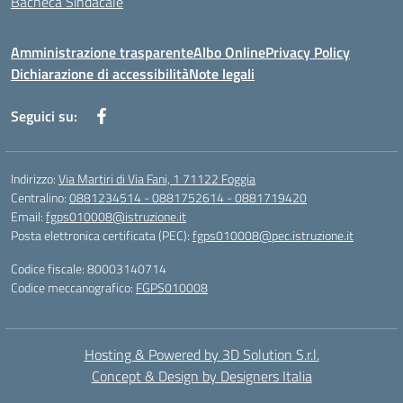
Bacheca Sindacale
Amministrazione trasparente
Albo Online
Privacy Policy
Dichiarazione di accessibilità
Note legali
Seguici su:
Indirizzo:
Via Martiri di Via Fani, 1 71122 Foggia
Centralino:
0881234514 - 0881752614 - 0881719420
Email:
fgps010008@istruzione.it
Posta elettronica certificata (PEC):
fgps010008@pec.istruzione.it
Codice fiscale: 80003140714
Codice meccanografico:
FGPS010008
Hosting & Powered by 3D Solution S.r.l.
Concept & Design by Designers Italia