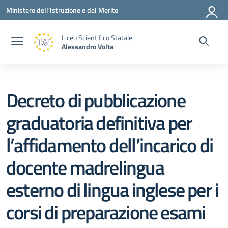
Vai ai contenuti
Vai al menu di navigazione
Vai al footer
Ministero dell'Istruzione e del Merito
Liceo Scientifico Statale
Alessandro Volta
Decreto di pubblicazione
graduatoria definitiva per
l’affidamento dell’incarico di
docente madrelingua
esterno di lingua inglese per i
corsi di preparazione esami