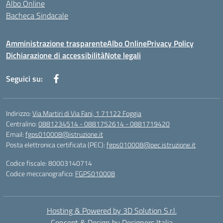
Albo Online
Bacheca Sindacale
Amministrazione trasparente
Albo Online
Privacy Policy
Dichiarazione di accessibilità
Note legali
Seguici su:
Indirizzo:
Via Martiri di Via Fani, 1 71122 Foggia
Centralino:
0881234514 - 0881752614 - 0881719420
Email:
fgps010008@istruzione.it
Posta elettronica certificata (PEC):
fgps010008@pec.istruzione.it
Codice fiscale: 80003140714
Codice meccanografico:
FGPS010008
Hosting & Powered by 3D Solution S.r.l.
Concept & Design by Designers Italia