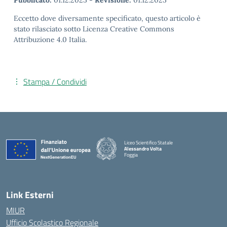
Pubblicato:
01.12.2025
-
Revisione:
01.12.2025
Eccetto dove diversamente specificato, questo articolo è
stato rilasciato sotto Licenza Creative Commons
Attribuzione 4.0 Italia.
Stampa / Condividi
Liceo Scientifico Statale
Alessandro Volta
Foggia
— Visita la pagina iniziale della scuola
Link Esterni
MIUR
Ufficio Scolastico Regionale