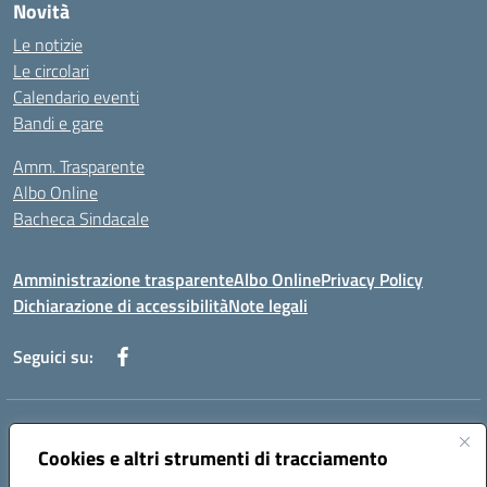
Novità
Le notizie
Le circolari
Calendario eventi
Bandi e gare
Amm. Trasparente
Albo Online
Bacheca Sindacale
Amministrazione trasparente
Albo Online
Privacy Policy
Dichiarazione di accessibilità
Note legali
Seguici su:
Indirizzo:
Via Martiri di Via Fani, 1 71122 Foggia
Centralino:
Cookies e altri strumenti di tracciamento
0881234514 - 0881752614 - 0881719420
Email:
fgps010008@istruzione.it