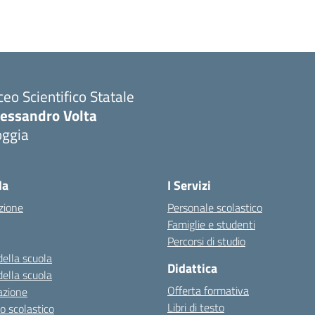
ceo Scientifico Statale
lessandro Volta
oggia
Visita la pagina iniziale della scuola
la
I Servizi
zione
Personale scolastico
Famiglie e studenti
Percorsi di studio
della scuola
Didattica
della scuola
Offerta formativa
azione
Libri di testo
o scolastico