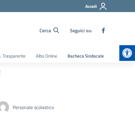
Accedi
Cerca
Seguici su:
Apr
 Trasparente
Albo Online
Bacheca Sindacale
E
Personale scolastico