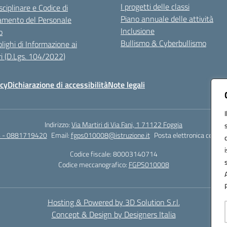
I progetti delle classi
sciplinare e Codice di
Piano annuale delle attività
mento del Personale
Inclusione
o
Bullismo & Cyberbullismo
lighi di Informazione ai
i (D.Lgs. 104/2022)
icy
Dichiarazione di accessibilità
Note legali
Indirizzo:
Via Martiri di Via Fani, 1 71122 Foggia
 - 0881719420
Email:
fgps010008@istruzione.it
Posta elettronica certifi
Codice fiscale: 80003140714
Codice meccanografico:
FGPS010008
Hosting & Powered by 3D Solution S.r.l.
Concept & Design by Designers Italia