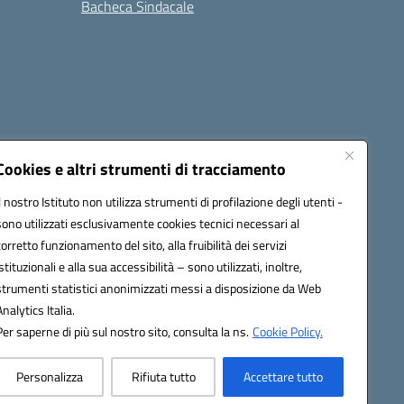
Bacheca Sindacale
Seguici su:
Cookies e altri strumenti di tracciamento
Il nostro Istituto non utilizza strumenti di profilazione degli utenti -
sono utilizzati esclusivamente cookies tecnici necessari al
cata (PEC):
fgps010008@pec.istruzione.it
corretto funzionamento del sito, alla fruibilità dei servizi
istituzionali e alla sua accessibilità – sono utilizzati, inoltre,
strumenti statistici anonimizzati messi a disposizione da Web
Analytics Italia.
Per saperne di più sul nostro sito, consulta la ns.
Cookie Policy.
Personalizza
Rifiuta tutto
Accettare tutto