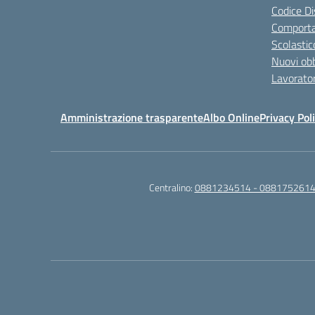
Codice Di
Comporta
Scolastic
Nuovi obb
Lavorator
Amministrazione trasparente
Albo Online
Privacy Pol
Centralino:
0881234514 - 0881752614