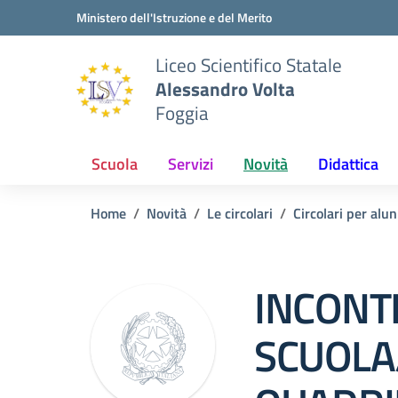
Vai ai contenuti
Vai al menu di navigazione
Vai al footer
Ministero dell'Istruzione e del Merito
Liceo Scientifico Statale
Alessandro Volta
Foggia
Scuola
Servizi
Novità
Didattica
Home
Novità
Le circolari
Circolari per alun
INCONT
SCUOLA/